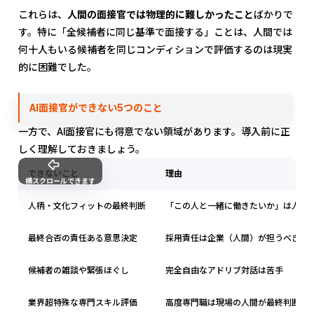
これらは、
人間の面接官では物理的に難しかったこと
ばかりで
す。特に「全候補者に同じ基準で面接する」ことは、人間では
何十人もいる候補者を同じコンディションで評価するのは現実
的に困難でした。
AI面接官ができない5つのこと
一方で、AI面接官にも得意でない領域があります。導入前に正
しく理解しておきましょう。
できないこと
理由
横スクロールできます
人柄・文化フィットの最終判断
「この人と一緒に働きたいか」は人間
最終合否の責任ある意思決定
採用責任は企業（人間）が担うべき
候補者の雑談や緊張ほぐし
完全自由なアドリブ対話は苦手
業界超特殊な専門スキル評価
高度専門職は現場の人間が最終判断す