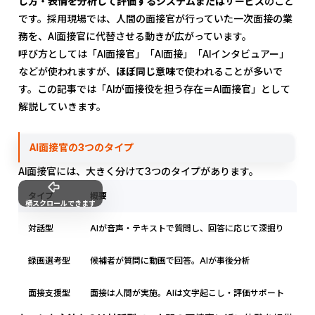
し方・表情を分析して評価するシステムまたはサービス
のこと
です。採用現場では、人間の面接官が行っていた一次面接の業
務を、AI面接官に代替させる動きが広がっています。
呼び方としては「AI面接官」「AI面接」「AIインタビュアー」
などが使われますが、
ほぼ同じ意味
で使われることが多いで
す。この記事では「AIが面接役を担う存在＝AI面接官」として
解説していきます。
AI面接官の3つのタイプ
AI面接官には、大きく分けて3つのタイプがあります。
タイプ
概要
代
横スクロールできます
対話型
AIが音声・テキストで質問し、回答に応じて深掘り
一
録画選考型
候補者が質問に動画で回答。AIが事後分析
大
面接支援型
面接は人間が実施。AIは文字起こし・評価サポート
面