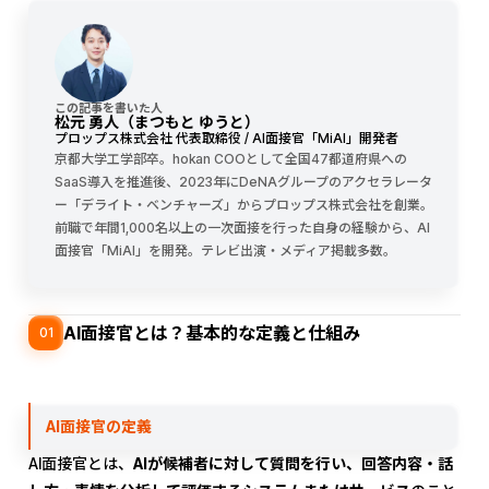
この記事を書いた人
松元 勇人（まつもと ゆうと）
プロップス株式会社 代表取締役 / AI面接官「MiAI」開発者
京都大学工学部卒。hokan COOとして全国47都道府県への
SaaS導入を推進後、2023年にDeNAグループのアクセラレータ
ー「デライト・ベンチャーズ」からプロップス株式会社を創業。
前職で年間1,000名以上の一次面接を行った自身の経験から、AI
面接官「MiAI」を開発。テレビ出演・メディア掲載多数。
AI面接官とは？基本的な定義と仕組み
01
AI面接官の定義
AI面接官とは、
AIが候補者に対して質問を行い、回答内容・話