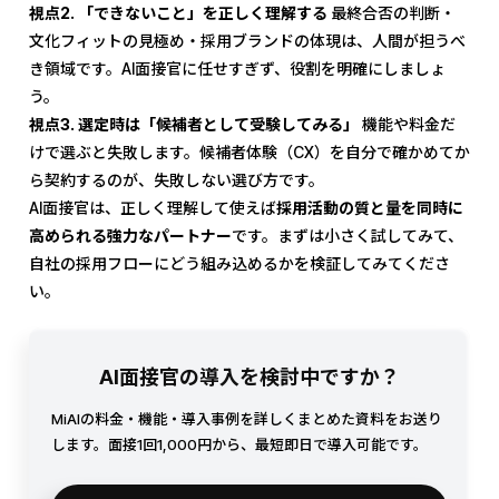
視点2. 「できないこと」を正しく理解する
最終合否の判断・
文化フィットの見極め・採用ブランドの体現は、人間が担うべ
き領域です。AI面接官に任せすぎず、役割を明確にしましょ
う。
視点3. 選定時は「候補者として受験してみる」
機能や料金だ
けで選ぶと失敗します。候補者体験（CX）を自分で確かめてか
ら契約するのが、失敗しない選び方です。
AI面接官は、正しく理解して使えば
採用活動の質と量を同時に
高められる強力なパートナー
です。まずは小さく試してみて、
自社の採用フローにどう組み込めるかを検証してみてくださ
い。
AI面接官の導入を検討中ですか？
MiAIの料金・機能・導入事例を詳しくまとめた資料をお送り
します。面接1回1,000円から、最短即日で導入可能です。