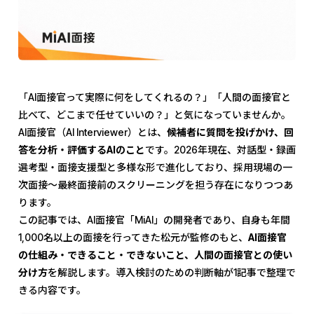
「AI面接官って実際に何をしてくれるの？」「人間の面接官と
比べて、どこまで任せていいの？」と気になっていませんか。
AI面接官（AI Interviewer）とは、
候補者に質問を投げかけ、回
答を分析・評価するAIのこと
です。2026年現在、対話型・録画
選考型・面接支援型と多様な形で進化しており、採用現場の一
次面接〜最終面接前のスクリーニングを担う存在になりつつあ
ります。
この記事では、AI面接官「MiAI」の開発者であり、自身も年間
1,000名以上の面接を行ってきた松元が監修のもと、
AI面接官
の仕組み・できること・できないこと、人間の面接官との使い
分け方
を解説します。導入検討のための判断軸が1記事で整理で
きる内容です。