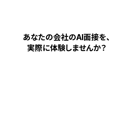
あなたの会社のAI面接を、
実際に体験しませんか？
貴社の面接基準やカルチャーに合わせて構築できるAI面接官。
応募者にも自然な対話体験を届けるこの仕組みを、ぜひ一度お試しくだ
さい。
無料デモ体験
資料請求