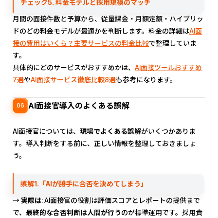
チェック5. 料金モデルと採用規模のマッチ
月間の面接件数と予算から、従量課金・月額定額・ハイブリッ
ドのどの料金モデルが最適かを判断します。料金の詳細は
AI面
接の費用はいくら？主要サービスの料金比較
で整理していま
す。
具体的にどのサービスがおすすめかは、
AI面接ツールおすすめ
7選
や
AI面接サービス徹底比較8選
も参考になります。
AI面接官導入のよくある誤解
06
AI面接官については、
現場でよくある誤解
がいくつかありま
す。導入判断をする前に、正しい情報を整理しておきましょ
う。
誤解1.「AIが勝手に合否を決めてしまう」
→
実際は
: AI面接官の役割は評価スコアとレポートの提供まで
で、
最終的な合否判断は人間が行う
のが標準運用です。採用責