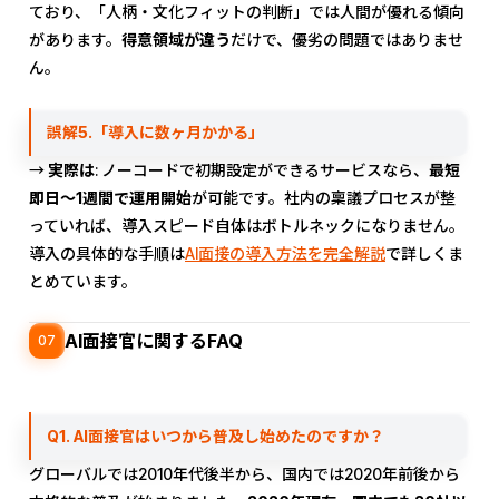
ており、「人柄・文化フィットの判断」では人間が優れる傾向
があります。
得意領域が違う
だけで、優劣の問題ではありませ
ん。
誤解5.「導入に数ヶ月かかる」
→
実際は
: ノーコードで初期設定ができるサービスなら、
最短
即日〜1週間で運用開始
が可能です。社内の稟議プロセスが整
っていれば、導入スピード自体はボトルネックになりません。
導入の具体的な手順は
AI面接の導入方法を完全解説
で詳しくま
とめています。
AI面接官に関するFAQ
07
Q1. AI面接官はいつから普及し始めたのですか？
グローバルでは2010年代後半から、国内では2020年前後から