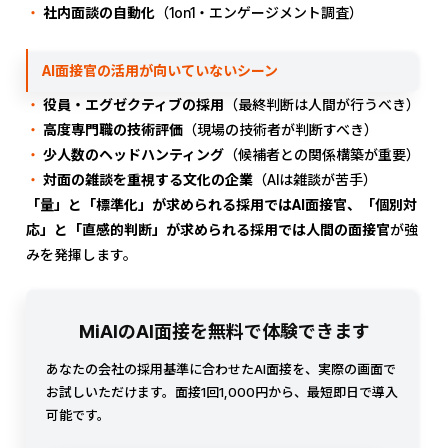
社内面談の自動化
（1on1・エンゲージメント調査）
AI面接官の活用が向いていないシーン
役員・エグゼクティブの採用
（最終判断は人間が行うべき）
高度専門職の技術評価
（現場の技術者が判断すべき）
少人数のヘッドハンティング
（候補者との関係構築が重要）
対面の雑談を重視する文化の企業
（AIは雑談が苦手）
「量」と「標準化」が求められる採用ではAI面接官、「個別対
応」と「直感的判断」が求められる採用では人間の面接官
が強
みを発揮します。
MiAIのAI面接を無料で体験できます
あなたの会社の採用基準に合わせたAI面接を、実際の画面で
お試しいただけます。面接1回1,000円から、最短即日で導入
可能です。