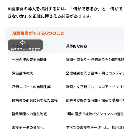
AI面接官の導入を検討するには、
「何ができるか」と「何がで
きないか」
を正確に押さえる必要があります。
AI面接官ができる6つのこと
できること
具体的な内容
横スクロールできます
一次面接の完全自動化
質問〜深掘り〜評価までを24時間365日
評価基準の統一
全候補者を同じ基準・同じコンディショ
評価レポートの自動生成
録画・文字起こし・スコア・サマリーを
候補者の都合に合わせた面接
応募者が好きな時間・場所で受験可能
複数職種への適性判定
1回の面接で複数ポジションへの適性を同
面接データの資産化
すべての面接をデータ化し、採用改善に