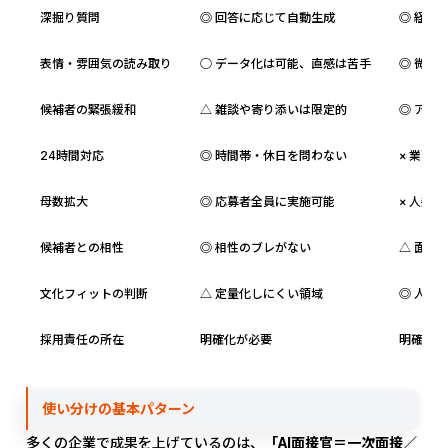
深掘り質問
◎ 回答に応じて自動生成
◎ 経験
表情・雰囲気の読み取り
○ データ化は可能、直感は苦手
◎ 微細
候補者の緊張緩和
△ 雑談や寄り添いは限定的
◎ アイ
24時間対応
◎ 時間帯・休日を問わない
× 業務
母数拡大
◎ 応募者全員に実施可能
× 人数
候補者との相性
◎ 相性のブレがない
△ 面接
文化フィットの判断
△ 定量化しにくい領域
◎ 人間
採用責任の所在
明確化が必要
明確（面
使い分けの基本パターン
多くの企業で成果を上げているのは、
「AI面接官＝一次面接／