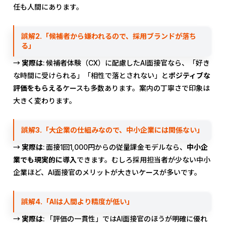
任も人間にあります。
誤解2.「候補者から嫌われるので、採用ブランドが落ち
る」
→
実際は
: 候補者体験（CX）に配慮したAI面接官なら、「好き
な時間に受けられる」「相性で落とされない」と
ポジティブな
評価をもらえる
ケースも多数あります。案内の丁寧さで印象は
大きく変わります。
誤解3.「大企業の仕組みなので、中小企業には関係ない」
→
実際は
: 面接1回1,000円からの従量課金モデルなら、
中小企
業でも現実的に導入
できます。むしろ採用担当者が少ない中小
企業ほど、AI面接官のメリットが大きいケースが多いです。
誤解4.「AIは人間より精度が低い」
→
実際は
: 「評価の一貫性」ではAI面接官のほうが明確に優れ