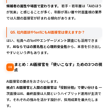
候補者の属性や場面で変わります。
若手・若年層は「AIのほう
が気楽」と感じることが多く、年齢が高い層や対面重視の業界
では人間の面接官が好まれる傾向があります。
Q5. 社内面談や1on1にもAI面接官は使えますか？
はい、社員への1on1やエンゲージメント調査にも活用できま
す。
AIならではの匿名性と心理的安全性
から、本音を引き出し
やすいという声もあります。
まとめ：AI面接官を「使いこなす」ための3つの視
08
点
AI面接官の要点をおさらいします。
視点1. AI面接官と人間の面接官は「役割分担」で使い分ける
一
次面接はAI、最終面接は人間というハイブリッド運用が主流で
す。それぞれの強みを活かす設計が、採用成果を最大化しま
す。