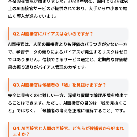
本格的な普及が始まりました。
2026年現在、国内でも20社以
上のAI面接官サービス
が提供されており、大手から中小まで幅
広く導入が進んでいます。
Q2. AI面接官にバイアスはないのですか？
AI面接官は、
人間の面接官よりも評価のバラつきが少ない
一方
で、学習データの偏りによるバイアスが発生するリスクはゼロ
ではありません。信頼できるサービス選定と、
定期的な評価結
果の振り返り
がバイアス管理のカギです。
Q3. AI面接官は候補者の「嘘」を見抜けますか？
完全に見抜くのは難しい一方、
深掘り質問で論理矛盾を検出
す
ることはできます。ただし、AI面接官の目的は「嘘を見抜くこ
と」ではなく、「候補者の考えを正確に理解すること」です。
Q4. AI面接官と人間の面接官、どちらが候補者から好まれ
ますか？