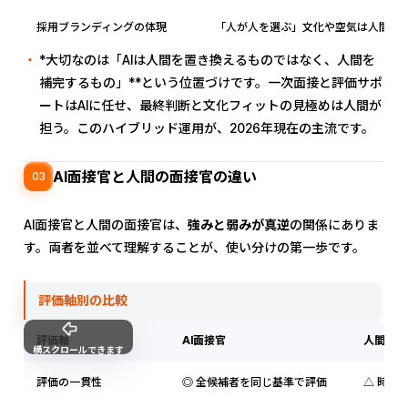
採用ブランディングの体現
「人が人を選ぶ」文化や空気は人間の
*大切なのは「AIは人間を置き換えるものではなく、人間を
補完するもの」**という位置づけです。一次面接と評価サポ
ートはAIに任せ、最終判断と文化フィットの見極めは人間が
担う。このハイブリッド運用が、2026年現在の主流です。
AI面接官と人間の面接官の違い
03
AI面接官と人間の面接官は、
強みと弱みが真逆
の関係にありま
す。両者を並べて理解することが、使い分けの第一歩です。
評価軸別の比較
評価軸
AI面接官
人間の面
横スクロールできます
評価の一貫性
◎ 全候補者を同じ基準で評価
△ 時間