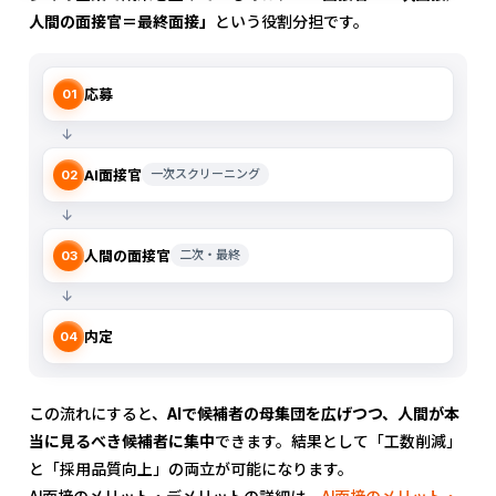
人間の面接官＝最終面接」
という役割分担です。
応募
01
↓
AI面接官
一次スクリーニング
02
↓
人間の面接官
二次・最終
03
↓
内定
04
この流れにすると、
AIで候補者の母集団を広げつつ、人間が本
当に見るべき候補者に集中
できます。結果として「工数削減」
と「採用品質向上」の両立が可能になります。