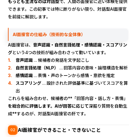
もっとも主流なのは対話型
で、人間の面接官に近い体験を提供
できます。この記事では特に断りがない限り、対話型AI面接官
を前提に解説します。
AI面接官の仕組み（技術的な全体像）
AI面接官は、
音声認識・自然言語処理・感情認識・スコアリン
グ
という4つの技術が組み合わさって動いています。
音声認識
… 候補者の発話を文字起こし
自然言語処理（NLP）
… 回答内容の意味・論理構造を解析
感情認識
… 表情・声のトーンから感情・意欲を推定
スコアリング
… 設計された評価基準に基づいてスコアを算
出
これらを組み合わせ、候補者の**「回答内容・話し方・表情」
を総合的に評価します。AIが回答に応じて
深掘り質問を自動生
成**するのが、対話型AI面接官の肝です。
AI面接官ができること・できないこと
02