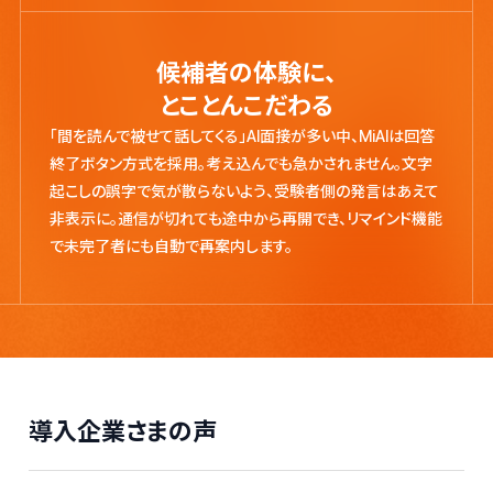
候補者の体験に、
とことんこだわる
「間を読んで被せて話してくる」AI面接が多い中、MiAIは回答
終了ボタン方式を採用。考え込んでも急かされません。文字
起こしの誤字で気が散らないよう、受験者側の発言はあえて
非表示に。通信が切れても途中から再開でき、リマインド機能
で未完了者にも自動で再案内します。
導入企業さまの声