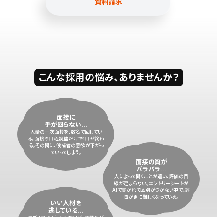
資料請求
こんな採用の悩み、ありませんか？
面接に
手が回らない...
大量の一次面接を、数名で回してい
る。面接の日程調整だけで1日が終わ
る。その間に、候補者の意欲が下がっ
ていってしまう。
面接の質が
バラバラ...
人によって聞くことが違い、評価の目
線が定まらない。エントリーシートが
AIで書かれて区別がつかない中で、評
価が更に難しくなっている。
いい人材を
逃している...