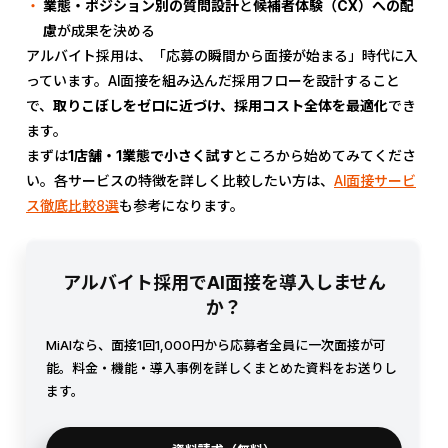
業態・ポジション別の質問設計
と
候補者体験（CX）への配
慮
が成果を決める
アルバイト採用は、「応募の瞬間から面接が始まる」時代に入
っています。AI面接を組み込んだ採用フローを設計すること
で、
取りこぼしをゼロに近づけ、採用コスト全体を最適化
でき
ます。
まずは
1店舗・1業態で小さく試す
ところから始めてみてくださ
い。各サービスの特徴を詳しく比較したい方は、
AI面接サービ
ス徹底比較8選
も参考になります。
アルバイト採用でAI面接を導入しません
か？
MiAIなら、面接1回1,000円から応募者全員に一次面接が可
能。料金・機能・導入事例を詳しくまとめた資料をお送りし
ます。