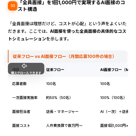
「全員面接」を1回1,000円で実現するAI面接のコ
03
スト構造
「全員面接は理想だけど、コストが心配」という声をよくいた
だきます。ここでは、
AI面接を使った全員面接の具体的なコス
トシミュレーション
を示します。
従来フロー vs AI面接フロー（月間応募100件の場合）
項目
従来フロー
AI面接フロー（MiAI
横スクロールできます
応募者数
100名
100名
一次面接実施率
約50%（50名）
100%（100名）
面接担当者
店長・マネージャー
AI（一次）＋店長（
面接コスト
人件費換算で数万円〜
面接1回1,000円×1