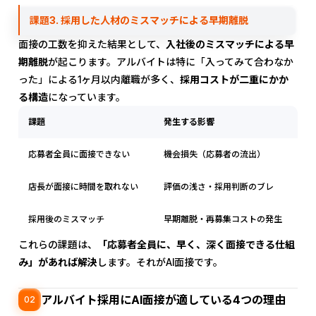
課題3. 採用した人材のミスマッチによる早期離脱
面接の工数を抑えた結果として、
入社後のミスマッチによる早
期離脱
が起こります。アルバイトは特に「入ってみて合わなか
った」による1ヶ月以内離職が多く、
採用コストが二重にかか
る構造
になっています。
課題
発生する影響
応募者全員に面接できない
機会損失（応募者の流出）
店長が面接に時間を取れない
評価の浅さ・採用判断のブレ
採用後のミスマッチ
早期離脱・再募集コストの発生
これらの課題は、
「応募者全員に、早く、深く面接できる仕組
み」があれば解決
します。それがAI面接です。
アルバイト採用にAI面接が適している4つの理由
02