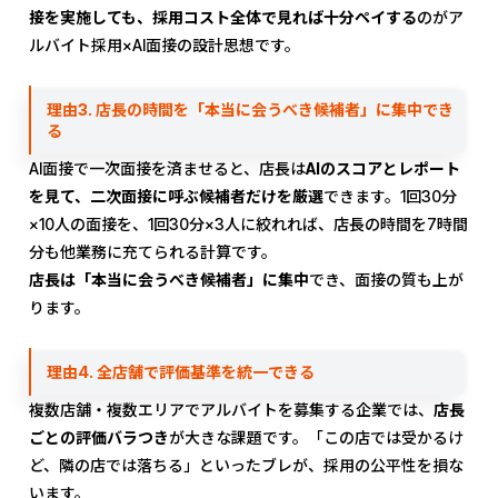
接を実施しても、採用コスト全体で見れば十分ペイする
のがア
ルバイト採用×AI面接の設計思想です。
理由3. 店長の時間を「本当に会うべき候補者」に集中でき
る
AI面接で一次面接を済ませると、店長は
AIのスコアとレポート
を見て、二次面接に呼ぶ候補者だけを厳選
できます。1回30分
×10人の面接を、1回30分×3人に絞れれば、店長の時間を7時間
分も他業務に充てられる計算です。
店長は「本当に会うべき候補者」に集中
でき、面接の質も上が
ります。
理由4. 全店舗で評価基準を統一できる
複数店舗・複数エリアでアルバイトを募集する企業では、
店長
ごとの評価バラつき
が大きな課題です。「この店では受かるけ
ど、隣の店では落ちる」といったブレが、採用の公平性を損な
います。