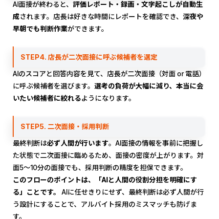
AI面接が終わると、
評価レポート・録画・文字起こしが自動生
成
されます。店長は好きな時間にレポートを確認でき、
深夜や
早朝でも判断作業
ができます。
STEP4. 店長が二次面接に呼ぶ候補者を選定
AIのスコアと回答内容を見て、店長が二次面接（対面 or 電話）
に呼ぶ候補者を選びます。
選考の負荷が大幅に減り、本当に会
いたい候補者に絞れる
ようになります。
STEP5. 二次面接・採用判断
最終判断は
必ず人間が行います
。AI面接の情報を事前に把握し
た状態で二次面接に臨めるため、面接の密度が上がります。対
面5〜10分の面接でも、採用判断の精度を担保できます。
このフローのポイントは、「AIと人間の役割分担を明確にす
る」ことです。
AIに任せきりにせず、最終判断は必ず人間が行
う設計にすることで、アルバイト採用のミスマッチも防げま
す。