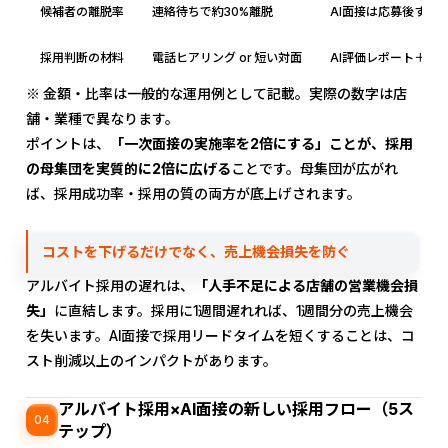
候補者の離脱率
連絡待ちで約30%離脱
AI面接は応募後すぐ
採用判断の材料
電話ヒアリング or 短い対面
AI評価レポート＋録
※ 金額・比率は一般的な運用例として記載。実際の数字は店
舗・業種で異なります。
ポイントは、
「一次面接の実施率を2倍にする」ことが、採用
の母集団を実質的に2倍に広げる
ことです。母集団が広がれ
ば、採用成功率・採用の質の両方が底上げされます。
コストを下げるだけでなく、売上機会損失を防ぐ
アルバイト採用の遅れは、
「人手不足による店舗の営業機会損
失」
に直結します。採用に1週間遅れれば、1週間分の売上機会
を失います。AI面接で採用リードタイムを短くすることは、コ
スト削減以上のインパクトがあります。
アルバイト採用×AI面接の新しい採用フロー（5ス
04
テップ）