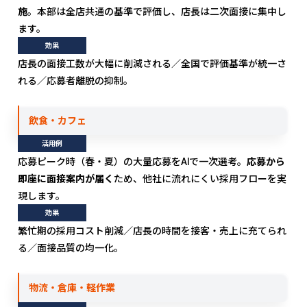
施
。本部は全店共通の基準で評価し、店長は二次面接に集中し
ます。
効果
店長の面接工数が大幅に削減される／全国で評価基準が統一さ
れる／応募者離脱の抑制。
飲食・カフェ
活用例
応募ピーク時（春・夏）の大量応募をAIで一次選考。
応募から
即座に面接案内が届く
ため、他社に流れにくい採用フローを実
現します。
効果
繁忙期の採用コスト削減／店長の時間を接客・売上に充てられ
る／面接品質の均一化。
物流・倉庫・軽作業