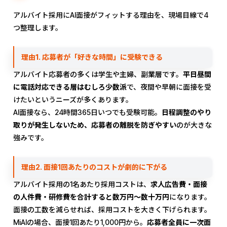
アルバイト採用にAI面接がフィットする理由を、現場目線で4
つ整理します。
理由1. 応募者が「好きな時間」に受験できる
アルバイト応募者の多くは学生や主婦、副業層です。
平日昼間
に電話対応できる層はむしろ少数派
で、夜間や早朝に面接を受
けたいというニーズが多くあります。
AI面接なら、24時間365日いつでも受験可能。
日程調整のやり
取りが発生しないため、応募者の離脱を防ぎやすい
のが大きな
強みです。
理由2. 面接1回あたりのコストが劇的に下がる
アルバイト採用の1名あたり採用コストは、
求人広告費・面接
の人件費・研修費を合計すると数万円〜数十万円
になります。
面接の工数を減らせれば、採用コストを大きく下げられます。
MiAIの場合、面接1回あたり1,000円から。
応募者全員に一次面