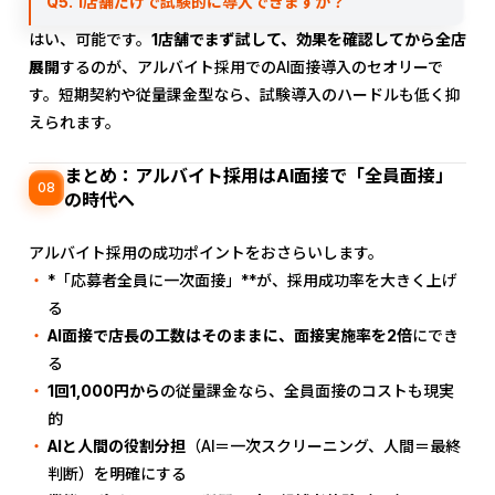
Q5. 1店舗だけで試験的に導入できますか？
はい、可能です。
1店舗でまず試して、効果を確認してから全店
展開
するのが、アルバイト採用でのAI面接導入のセオリーで
す。短期契約や従量課金型なら、試験導入のハードルも低く抑
えられます。
まとめ：アルバイト採用はAI面接で「全員面接」
08
の時代へ
アルバイト採用の成功ポイントをおさらいします。
*「応募者全員に一次面接」**が、採用成功率を大きく上げ
る
AI面接で店長の工数はそのままに、面接実施率を2倍
にでき
る
1回1,000円から
の従量課金なら、全員面接のコストも現実
的
AIと人間の役割分担
（AI＝一次スクリーニング、人間＝最終
判断）を明確にする