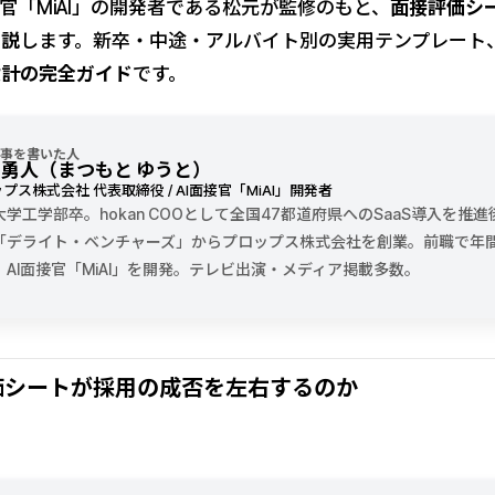
接官「MiAI」の開発者である松元が監修のもと、
面接評価シ
解説
します。新卒・中途・アルバイト別の実用テンプレート、
設計の完全ガイド
です。
事を書いた人
 勇人（まつもと ゆうと）
プス株式会社 代表取締役 / AI面接官「MiAI」開発者
大学工学部卒。hokan COOとして全国47都道府県へのSaaS導入を推進
「デライト・ベンチャーズ」からプロップス株式会社を創業。前職で年間1
、AI面接官「MiAI」を開発。テレビ出演・メディア掲載多数。
価シートが採用の成否を左右するのか