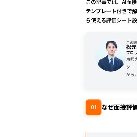
この記事では、AI面
テンプレート付きで
ら使える評価シート
この記
松元
プロッ
京都
ター
から
なぜ面接評
01