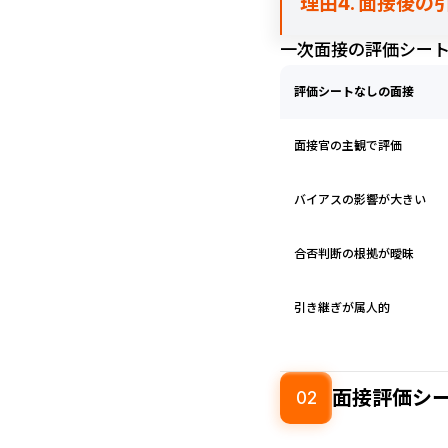
理由4. 面接後
一次面接の評価シー
評価シートなしの面接
面接官の主観で評価
バイアスの影響が大きい
合否判断の根拠が曖昧
引き継ぎが属人的
面接評価シ
02