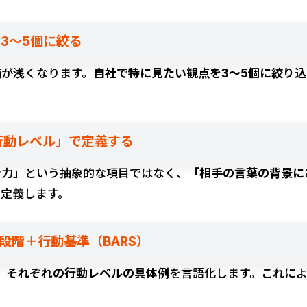
は3〜5個に絞る
価が浅くなります。
自社で特に見たい観点を3〜5個に絞り込
「行動レベル」で定義する
ン力」という抽象的な項目ではなく、
「相手の言葉の背景に
で定義します。
5段階＋行動基準（BARS）
、
それぞれの行動レベルの具体例
を言語化します。これに