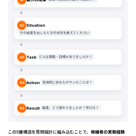
↓
Situation
Q2
その成果を出したときの状況を教えてください
↓
Task
どんな課題・目標がありましたか？
Q3
↓
Action
具体的にあなたがやったことは？
Q4
↓
Result
結果、どう変わりましたか？学びは？
Q5
この5層構造を質問設計に組み込むことで、
候補者の実務経験