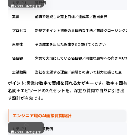
カテゴリ
質問例
横スクロールできます
実績
前職で達成した売上目標／達成率／担当業界
プロセス
新規アポイント獲得の具体的な手法／商談クロージングの進
再現性
その成果を出せた理由を3つ挙げてください
価値観
営業で大切にしている価値観／困難な顧客への向き合い方
志望動機
当社を志望する理由／前職との違いで魅力に感じた点
ポイント
: 営業は
数字で実績を語れるか
がキーです。数字＋固有
名詞＋エピソードの3点セットを、深掘り質問で自然に引き出
す設計が有効です。
エンジニア職のAI面接質問設計
カテゴリ
質問例
横スクロールできます