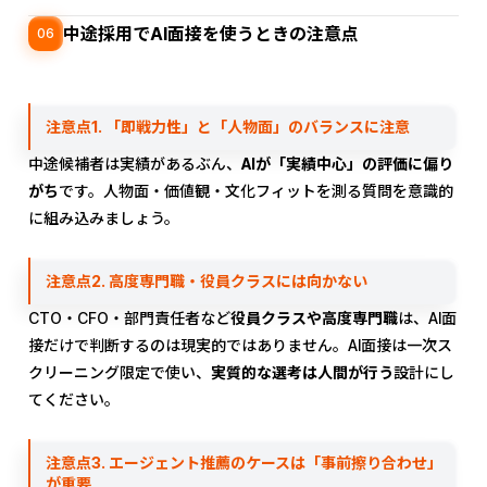
中途採用でAI面接を使うときの注意点
06
注意点1. 「即戦力性」と「人物面」のバランスに注意
中途候補者は実績があるぶん、
AIが「実績中心」の評価に偏り
がち
です。人物面・価値観・文化フィットを測る質問を意識的
に組み込みましょう。
注意点2. 高度専門職・役員クラスには向かない
CTO・CFO・部門責任者など
役員クラスや高度専門職
は、AI面
接だけで判断するのは現実的ではありません。AI面接は一次ス
クリーニング限定で使い、
実質的な選考は人間が行う
設計にし
てください。
注意点3. エージェント推薦のケースは「事前擦り合わせ」
が重要