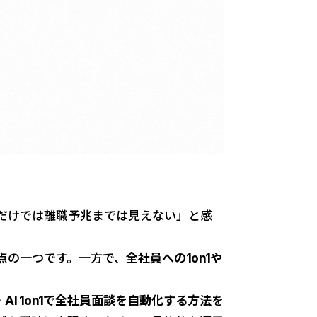
イだけでは離職予兆までは見えない」と感
点の一つです。一方で、
全社員への1on1や
・AI 1on1で全社員面談を自動化する方法
を