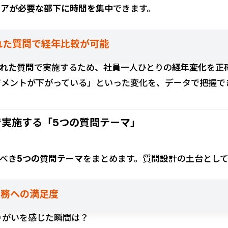
ケアが必要な部下に時間を集中
できます。
された質問で経年比較が可能
れた質問
で実施するため、社員一人ひとりの
経年変化
を正
ジメントが下がっている」といった変化を、データで把握で
で実施する「5つの質問テーマ」
くべき
5つの質問テーマ
をまとめます。質問設計の土台とし
業務への満足度
りがいを感じた瞬間は？