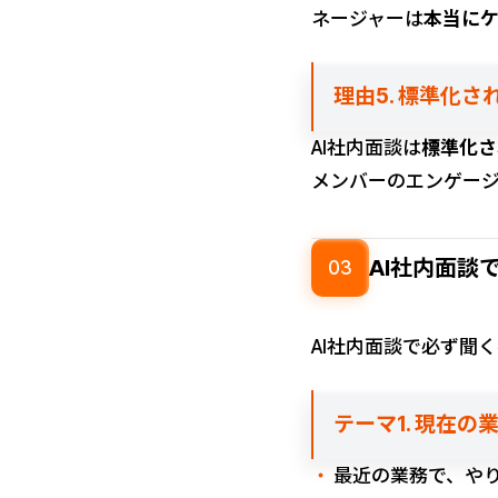
ネージャーは
本当に
理由5. 標準化
AI社内面談は
標準化さ
メンバーのエンゲー
AI社内面談
03
AI社内面談で必ず聞
テーマ1. 現在の
最近の業務で、や