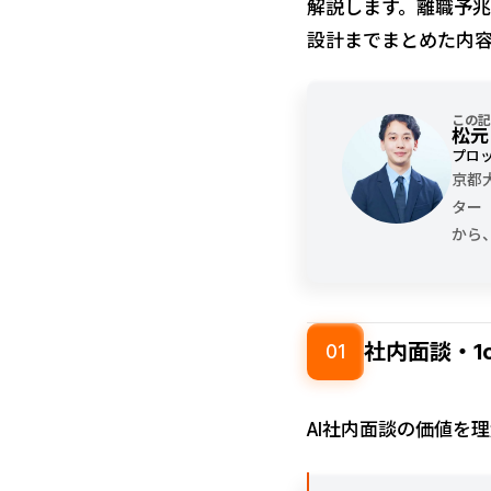
解説します。離職予
設計までまとめた内
この記
松元
プロッ
京都
ター
から
社内面談・1
01
AI社内面談の価値を