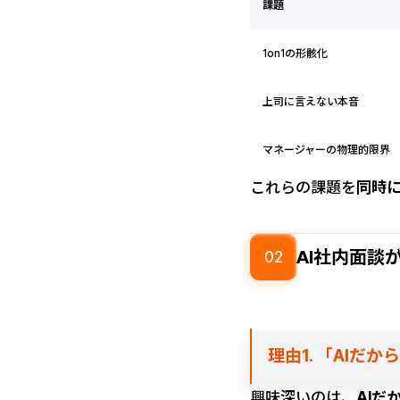
課題
1on1の形骸化
上司に言えない本音
マネージャーの物理的限界
これらの課題を
同時
AI社内面談
02
理由1. 「AIだ
興味深いのは、
AIだ