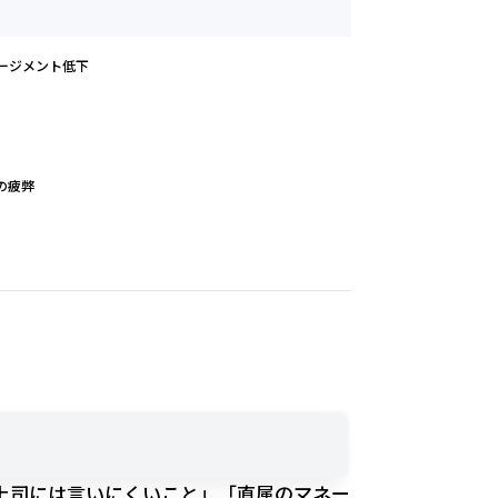
ージメント低下
の疲弊
上司には言いにくいこと」「直属のマネー