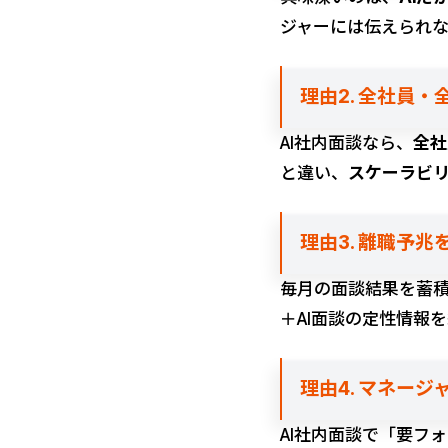
ジャーには伝えられな
理由2. 全社員
AI社内面談なら、
全社
と違い、
スケーラビ
理由3. 離職予
毎月の面談結果を蓄
＋AI面談の定性情報
理由4. マネー
AI社内面談で「要フ