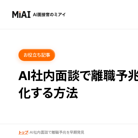
お役立ち記事
AI社内面談で離職予
化する方法
›
トップ
AI社内面談で離職予兆を早期発見