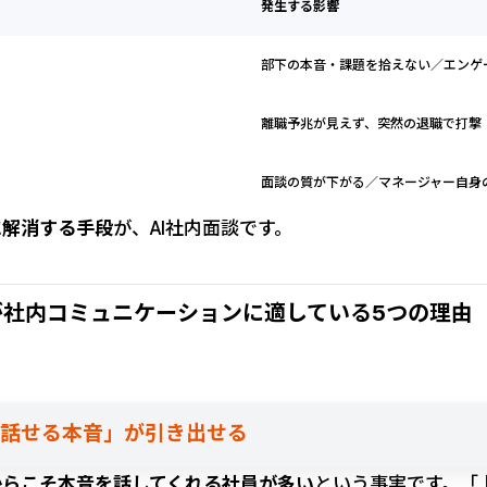
発生する影響
部下の本音・課題を拾えない／エンゲ
離職予兆が見えず、突然の退職で打撃
面談の質が下がる／マネージャー自身
に解消する手段
が、AI社内面談です。
が社内コミュニケーションに適している5つの理由
から話せる本音」が引き出せる
からこそ本音を話してくれる社員が多い
という事実です。「