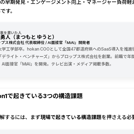
兆の早期発見・エンゲージメント向上・マネージャー負荷軽
容です。
事を書いた人
 勇人（まつもと ゆうと）
プス株式会社 代表取締役 / AI面接官「MiAI」開発者
大学工学部卒。hokan COOとして全国47都道府県へのSaaS導入を推進
「デライト・ベンチャーズ」からプロップス株式会社を創業。前職で年間1
、AI面接官「MiAI」を開発。テレビ出演・メディア掲載多数。
on1で起きている3つの構造課題
理解するには、まず
現場で起きている構造課題
を押さえる必