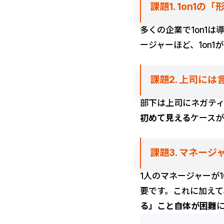
課題1. 1on1の
多くの企業で1on1
ージャーほど、1on
課題2. 上司に
部下は上司にネガテ
初めて見える
ケース
課題3. マネー
1人のマネージャーが
要です。これに加え
る」こと自体が困難