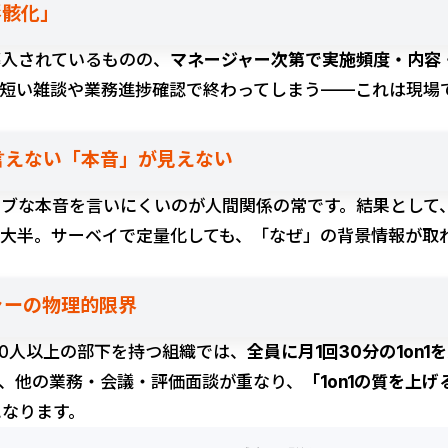
「形骸化」
は導入されているものの、
マネージャー次第で実施頻度・内容
1が短い雑談や業務進捗確認で終わってしまう——これは現場
は言えない「本音」が見えない
ィブな本音を言いにくいのが人間関係の常です。結果として
が大半。サーベイで定量化しても、「なぜ」の背景情報が取
ジャーの物理的限界
10人以上の部下を持つ組織では、
全員に月1回30分の1on
て、他の業務・会議・評価面談が重なり、
「1on1の質を上
になります。