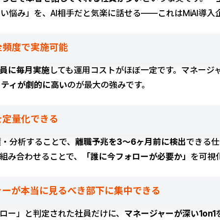
い悩み」を、AI相手だと気楽に話せる——これはMiAI導
・全頻度で実施可能
員に毎月実施
しても運用コストがほぼ一定です。マネージャ
リティが劇的に高い
のが最大の強みです。
兆を定量化できる
積・分析することで、
離職予兆を3〜6ヶ月前に検出
できる仕
を組み合わせることで、
「誰に今フォローが必要か」
を可視
ジャーが本当に見るべき部下に集中できる
ォロー」と判定された社員だけに、
マネージャーが深い1on1