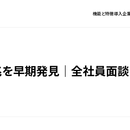
機能と特徴
導入企
兆を早期発見｜全社員面