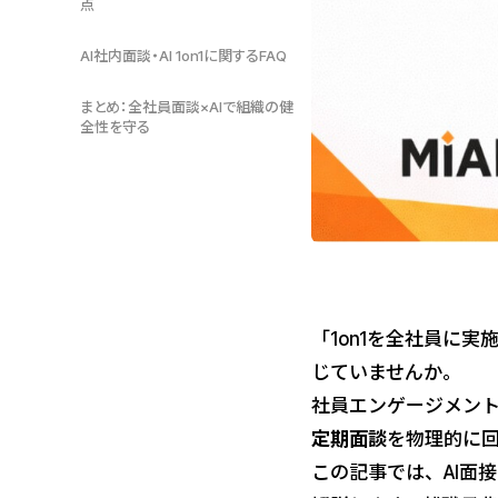
点
AI社内面談・AI 1on1に関するFAQ
まとめ：全社員面談×AIで組織の健
全性を守る
「1on1を全社員に
じていませんか。
社員エンゲージメン
定期面談
を物理的に
この記事では、AI面