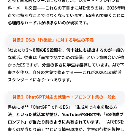
とって日常的なツール
になりました。レポート・プレゼン資
料・メール文面——これらの下書きにAIを使うのは、2026年時
点では特別なことではなくなっています。
ESをAIで書くことに
心理的なハードルがほぼない
のが現状です。
背景2. ESの「作業量」に対する学生の不満
1社あたり
3〜8問のES設問
を、
何十社にも提出
するのが一般的
な就活。従来は「面接で話すための準備」という意味合いが強
かったESですが、
分量の多さに学生は疲弊
しています。AIで下
書きを作り、自分の言葉で修正する——これが2026年の就活
スタンダードになりつつあります。
背景3. ChatGPT対応の就活本・プロンプト集の一般化
書店には**「ChatGPTで作るES」「生成AIで内定を取る方
法」
といった就活本が並び、YouTubeやSNSでも「ES作成プ
ロンプト」が当たり前のように共有されています。
「AIでESを
書くのが当たり前」**という情報環境が、学生の行動を後押し