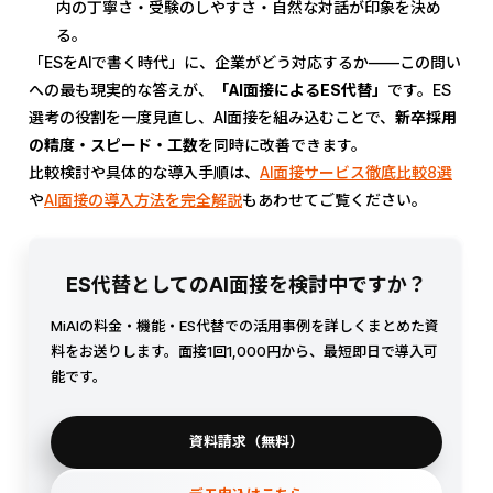
内の丁寧さ・受験のしやすさ・自然な対話が印象を決め
る。
「ESをAIで書く時代」に、企業がどう対応するか——この問い
への最も現実的な答えが、
「AI面接によるES代替」
です。ES
選考の役割を一度見直し、AI面接を組み込むことで、
新卒採用
の精度・スピード・工数
を同時に改善できます。
比較検討や具体的な導入手順は、
AI面接サービス徹底比較8選
や
AI面接の導入方法を完全解説
もあわせてご覧ください。
ES代替としてのAI面接を検討中ですか？
MiAIの料金・機能・ES代替での活用事例を詳しくまとめた資
料をお送りします。面接1回1,000円から、最短即日で導入可
能です。
資料請求（無料）