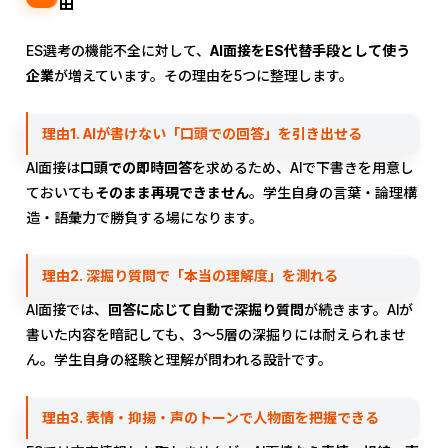
由
ES選考の機能不全に対して、
AI面接をES代替手段として使う
企業
が増えています。その理由を5つに整理します。
理由1. AIが書けない「口頭での回答」を引き出せる
AI面接は
口頭での即時回答
を求めるため、AIで下書きを用意し
ておいても
そのまま再現できません
。学生自身の言葉・論理構
造・語彙力で勝負する場になります。
理由2. 深掘り質問で「本当の理解度」を測れる
AI面接では、
回答に応じて自動で深掘り質問
が続きます。AIが
書いた内容を暗記しても、3〜5層の深掘りには耐えられませ
ん。学生自身の経験と理解が問われる設計です。
理由3. 表情・抑揚・声のトーンで人物面を把握できる