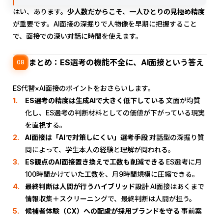
はい、あります。
少人数だからこそ、一人ひとりの見極め精度
が重要です。AI面接の深掘りで人物像を早期に把握すること
で、面接での深い対話に時間を使えます。
まとめ：ES選考の機能不全に、AI面接という答え
08
ES代替×AI面接のポイントをおさらいします。
ES選考の精度は生成AIで大きく低下している
文面が均質
化し、ES選考の判断材料としての価値が下がっている現実
を直視する。
AI面接は「AIで対策しにくい」選考手段
対話型の深掘り質
問によって、学生本人の経験と理解が問われる。
ES観点のAI面接置き換えで工数も削減できる
ES選考に月
100時間かけていた工数を、月9時間規模に圧縮できる。
最終判断は人間が行うハイブリッド設計
AI面接はあくまで
情報収集＋スクリーニングで、最終判断は人間が担う。
候補者体験（CX）への配慮が採用ブランドを守る
事前案