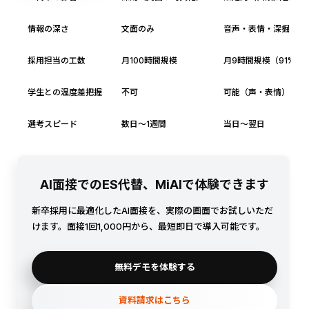
情報の深さ
文面のみ
音声・表情・深掘り応
採用担当の工数
月100時間規模
月9時間規模（91%削
学生との温度差把握
不可
可能（声・表情）
選考スピード
数日〜1週間
当日〜翌日
AI面接でのES代替、MiAIで体験できます
新卒採用に最適化したAI面接を、実際の画面でお試しいただ
けます。面接1回1,000円から、最短即日で導入可能です。
無料デモを体験する
資料請求はこちら