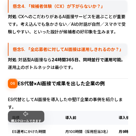
懸念4. 「候補者体験（CX）が下がらないか？」
対処
: CXへのこだわりがあるAI面接サービスを選ぶことが重要
です。考え込んでも急かさない／AIの対話が自然／スマホで受
験しやすい、といった設計が候補者の好印象を生みます。
懸念5. 「全応募者に対してAI面接は運用しきれるのか？」
対処
: 対話型AI面接なら
24時間365日、同時並行で運用可能
。
運用上のボトルネックは最小です。
ES代替×AI面接で成果を出した企業の例
06
ES代替としてAI面接を導入した中堅IT企業の事例を紹介しま
す。
指標
導入前
導入後
横スクロールできます
ES選考にかけた時間
月100時間（採用担当3名）
月9時間（