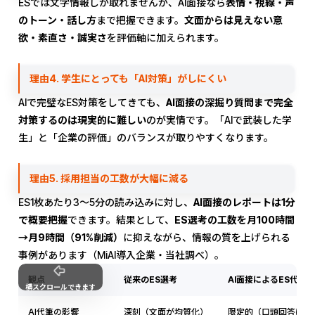
ESでは文字情報しか取れませんが、AI面接なら
表情・視線・声
のトーン・話し方
まで把握できます。
文面からは見えない意
欲・素直さ・誠実さ
を評価軸に加えられます。
理由4. 学生にとっても「AI対策」がしにくい
AIで完璧なES対策をしてきても、
AI面接の深掘り質問まで完全
対策するのは現実的に難しい
のが実情です。「AIで武装した学
生」と「企業の評価」のバランスが取りやすくなります。
理由5. 採用担当の工数が大幅に減る
ES1枚あたり3〜5分の読み込みに対し、
AI面接のレポートは1分
で概要把握
できます。結果として、
ES選考の工数を月100時間
→月9時間（91%削減）
に抑えながら、情報の質を上げられる
事例があります（MiAI導入企業・当社調べ）。
観点
従来のES選考
AI面接によるES代替
横スクロールできます
AI代筆の影響
深刻（文面が均質化）
限定的（口頭回答は代