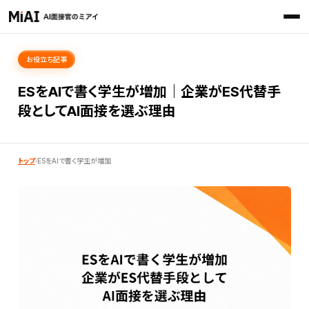
お役立ち記事
ESをAIで書く学生が増加｜企業がES代替手
段としてAI面接を選ぶ理由
トップ
›
ESをAIで書く学生が増加