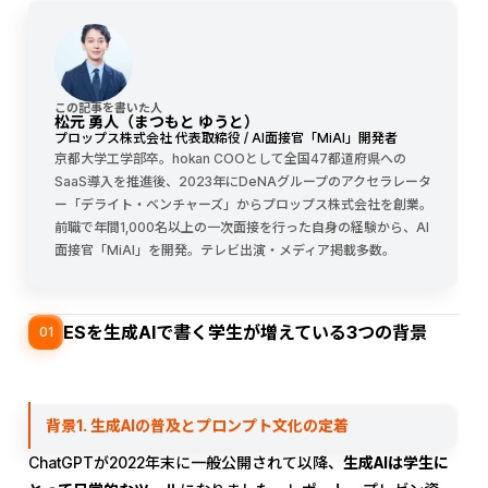
この記事を書いた人
松元 勇人（まつもと ゆうと）
プロップス株式会社 代表取締役 / AI面接官「MiAI」開発者
京都大学工学部卒。hokan COOとして全国47都道府県への
SaaS導入を推進後、2023年にDeNAグループのアクセラレータ
ー「デライト・ベンチャーズ」からプロップス株式会社を創業。
前職で年間1,000名以上の一次面接を行った自身の経験から、AI
面接官「MiAI」を開発。テレビ出演・メディア掲載多数。
ESを生成AIで書く学生が増えている3つの背景
01
背景1. 生成AIの普及とプロンプト文化の定着
ChatGPTが2022年末に一般公開されて以降、
生成AIは学生に