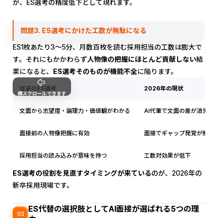
が、ES選考の精度低下として現れます。
問題3. ES選考にかけた工数が無駄になる
ES1枚あたり3〜5分、月数百枚を読む採用担当の工数は膨大で
す。それにもかかわらず
人物像の把握にほとんど貢献しない
結
果になると、
ES選考そのものが機能不全
に陥ります。
従来のES選考
2026年の現状
横スクロールできます
文面から志望度・論理力・価値観がわかる
AI代筆で文面の差が消失
面接前の人物像把握に有効
面接でギャップ発覚が頻発
採用担当の読み込みが意味を持つ
工数対効果が低下
ES選考の役割を見直すタイミングが来ている
のが、2026年の
新卒採用現場です。
ES代替の選択肢としてAI面接が選ばれる5つの理
03