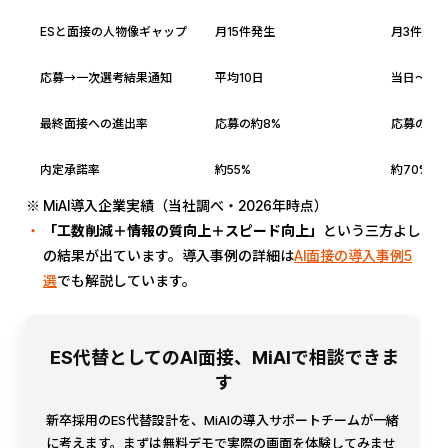
ESと面接の人物像ギャップ
月15件発生
月3件に減
応募→一次選考結果通知
平均10日
当日〜翌
最終面接への進出率
応募の約8%
応募の約1
内定承諾率
約55%
約70%
※ MiAI導入企業実績（当社調べ・2026年時点）
「工数削減＋情報の質向上＋スピード向上」
という三方よし
の結果が出ています。導入事例の詳細は
AI面接の導入事例5
選
でも解説しています。
ES代替としてのAI面接、MiAIで相談できま
す
新卒採用のES代替設計を、MiAIの導入サポートチームが一緒
に考えます。まずは無料デモで実際の画面を体験してみませ