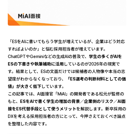
「ESをAIに書いてもらう学生が増えているが、企業はどう対応
すればよいのか」と悩む採用担当者が増えています。
ChatGPTやGeminiなどの生成AIの普及で、
学生の多くがAIを
ESの下書きや執筆補助に活用
しているのが2026年の現実で
す。結果として、ESの文面だけでは候補者の人物像や本当の志
望度がわからなくなっており、
「ES選考の判断材料としての価
値」が大きく低下
しています。
この記事では、AI面接官「MiAI」の開発者である松元が監修の
もと、
ESをAIで書く学生の増加の背景／企業側のリスク／AI面
接をES代替手段として使うメリット
を解説します。新卒採用の
DXを考える採用担当者の方にとって、今押さえておくべき論点
を整理した内容です。