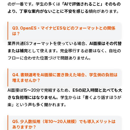
のが一番です。学生の多くは
「AIで評価されること」そのもの
より、丁寧な案内がないことに不安を感じる
傾向があります。
Q3. OpenES・マイナビESなどのフォーマットとの関係
は？
業界共通ESフォーマットを使っている場合、
AI面接はその代替
または補完
として使えます。完全移行する必要はなく、自社の
フローに合わせた位置づけで問題ありません。
Q4. 書類選考をAI面接に置き換えた場合、学生側の負担は
増えませんか？
AI面接は15〜20分で完結するため、
ESの記入時間と比べても大
きな負担増にはなりません
。学生からは「書くより話すほうが
楽」という声も多く聞かれます。
Q5. 少人数採用（年10〜20人規模）でも導入メリットは
ありますか？