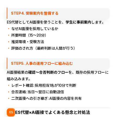
STEP4. 受験案内を整備する
ES代替としてAI面接を使うことを、
学生に事前案内
します。
なぜAI面接を採用しているか
所要時間（15〜20分）
推奨環境・受験方法
評価のされ方（最終判断は人間が行う）
STEP5. 人事の運用フローに組み込む
AI面接結果の
確認〜合否判断のフロー
を、既存の採用フローに
組み込みます。
レポート確認: 採用担当1名が10分で判断
合否連絡: 当日〜翌日に自動送信
二次面接への引き継ぎ: AI面接の内容を共有
ES代替×AI面接でよくある懸念と対処法
05